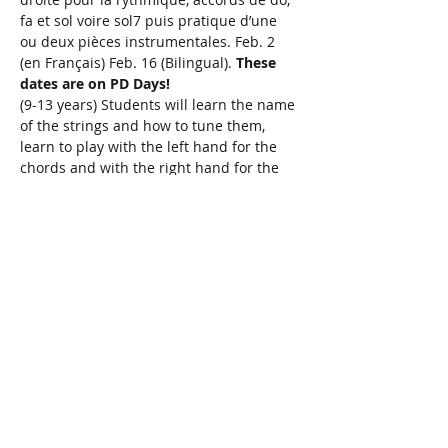
fa et sol voire sol7 puis pratique d’une 
ou deux pièces instrumentales. Feb. 2 
(en Français) Feb. 16 (Bilingual). 
These 
dates are on PD Days!
(9-13 years) Students will learn the name 
of the strings and how to tune them, 
learn to play with the left hand for the 
chords and with the right hand for the 
rhythm, and by the end of class be able 
to play chords C, F, G, and even G7. 
Ukulele provided or bring your own 
instrument. $5/person. Presented in 
partnership with La Maison de la culture 
francophone du Niagara.
 This is a PD 
Day!
Share This Event