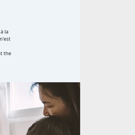
à la
n'est
t the