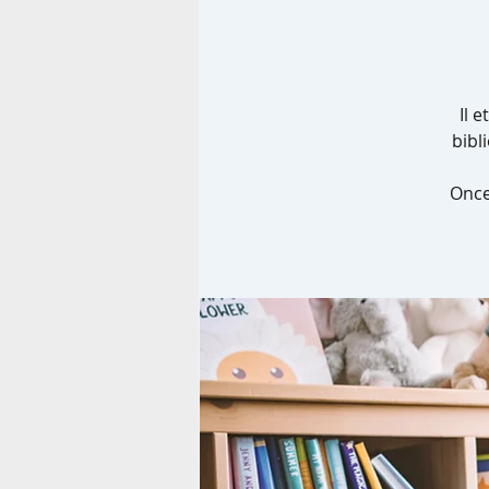
Il 
bibl
Once