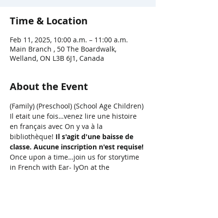
Time & Location
Feb 11, 2025, 10:00 a.m. – 11:00 a.m.
Main Branch , 50 The Boardwalk,
Welland, ON L3B 6J1, Canada
About the Event
(Family) (Preschool) (School Age Children)
Il etait une fois…venez lire une histoire 
en français avec On y va à la 
bibliothèque! 
Il s'agit d'une baisse de 
classe. Aucune inscription n'est requise!
Once upon a time…join us for storytime 
in French with Ear- lyOn at the 
library! 
This is a
Drop in Class
. 
No 
Registration
is required!