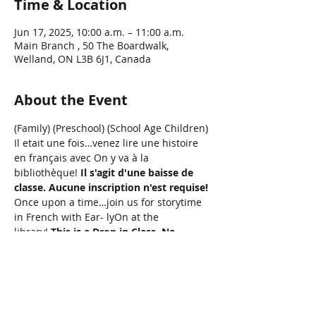
Time & Location
Jun 17, 2025, 10:00 a.m. – 11:00 a.m.
Main Branch , 50 The Boardwalk,
Welland, ON L3B 6J1, Canada
About the Event
(Family) (Preschool) (School Age Children)
Il etait une fois…venez lire une histoire 
en français avec On y va à la 
bibliothèque! 
Il s'agit d'une baisse de 
classe. Aucune inscription n'est requise!
Once upon a time…join us for storytime 
in French with Ear- lyOn at the 
library! 
This is a
Drop in Class
. 
No 
Registration
is required!